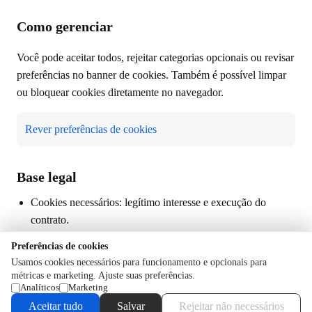
Como gerenciar
Você pode aceitar todos, rejeitar categorias opcionais ou revisar
preferências no banner de cookies. Também é possível limpar
ou bloquear cookies diretamente no navegador.
Rever preferências de cookies
Base legal
Cookies necessários: legítimo interesse e execução do
contrato.
Cookies analíticos e marketing: consentimento, quando
Preferências de cookies
exigido.
Usamos cookies necessários para funcionamento e opcionais para
métricas e marketing. Ajuste suas preferências.
Analíticos
Marketing
Contato
Aceitar tudo
Salvar
Rejeitar não necessários