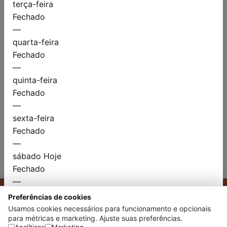
terça-feira
Fechado
Apenas texto.
Links não permitidos.
2000 restantes
—
quarta-feira
Website
Enviar mensagem
Fechado
—
quinta-feira
Fechado
Canais de atendimento
—
sexta-feira
Fechado
—
sábado
Hoje
Fechado
—
domingo
Preferências de cookies
Informações
Fechado
Usamos cookies necessários para funcionamento e opcionais
0
CACAU LEVE
INSTITUCIONAL
para métricas e marketing. Ajuste suas preferências.
—