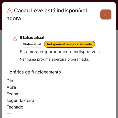
FRETE GRÁTIS NAS COMPRAS ACIMA DE R$ 12.000,00
Cacau Leve está indisponível
Cacau Leve
agora
Menu
Status atual
Status atual
Indisponível temporariamente
Contato
Estamos temporariamente indisponíveis.
Nenhuma próxima abertura programada.
Utilize o formulário abaixo ou nossos canais diretos.
Horários de funcionamento
Sua mensagem
Dia
Abre
Fecha
segunda-feira
Fechado
—